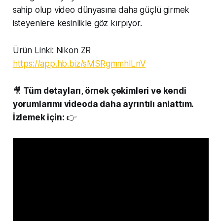
sahip olup video dünyasına daha güçlü girmek
isteyenlere kesinlikle göz kırpıyor.
Ürün Linki: Nikon ZR
https://app.hb.biz/sMSRgmmhlLnV
🎥
Tüm detayları, örnek çekimleri ve kendi
yorumlarımı videoda daha ayrıntılı anlattım.
İzlemek için:
👉