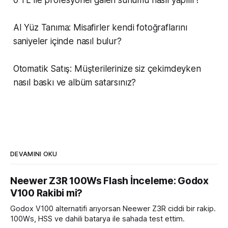
0 TL ile profesyonel galeri sunumu nasıl yapılır?
AI Yüz Tanıma: Misafirler kendi fotoğraflarını
saniyeler içinde nasıl bulur?
Otomatik Satış: Müşterilerinize siz çekimdeyken
nasıl baskı ve albüm satarsınız?
DEVAMINI OKU
Neewer Z3R 100Ws Flash İnceleme: Godox
V100 Rakibi mi?
Godox V100 alternatifi arıyorsan Neewer Z3R ciddi bir rakip.
100Ws, HSS ve dahili batarya ile sahada test ettim.